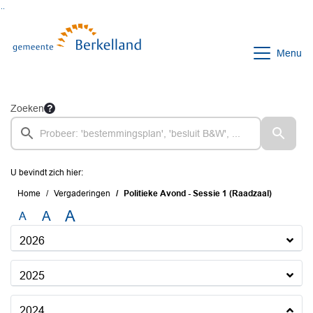
Ga naar de inhoud van deze pagina
Ga naar het zoeken
Ga naar het menu
Menu
Zoeken
U bevindt zich hier:
Home
Vergaderingen
Politieke Avond - Sessie 1 (Raadzaal)
A
A
A
2026
2025
2024