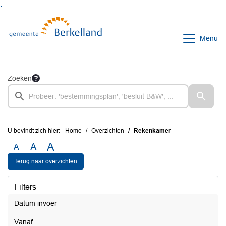
Ga naar de inhoud van deze pagina
Ga naar het zoeken
Ga naar het menu
Menu
Zoeken
U bevindt zich hier:
Home
Overzichten
Rekenkamer
A
A
A
Terug naar overzichten
Filters
Datum invoer
vanaf