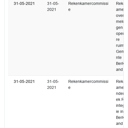
31-05-2021
31-05-
Rekenkamercommissi
Reken
2021
e
amer
over
meldin
gen
openb
re
ruimte
Geme
nte
Berkel
and
31-05-2021
31-05-
Rekenkamercommissi
Reken
2021
e
amero
nderz
ek Re-
integra
ie in
Berkel
and