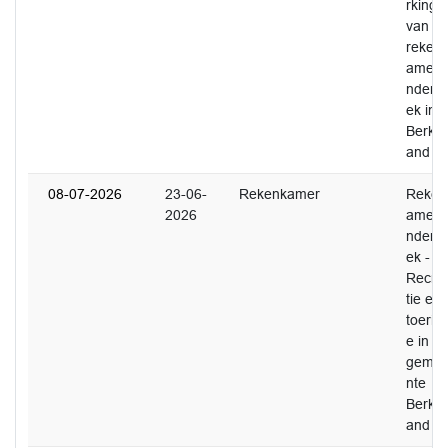
rking
van
reken
amero
nderz
ek in
Berkel
and
08-07-2026
23-06-
Rekenkamer
Reken
2026
amero
nderz
ek -
Recre
tie en
toeris
e in d
geme
nte
Berkel
and