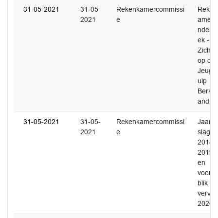
31-05-2021
31-05-
Rekenkamercommissi
Reken
2021
e
amero
nderz
ek -
Zicht
op de
Jeugd
ulp
Berkel
and
31-05-2021
31-05-
Rekenkamercommissi
Jaarve
2021
e
slag
2018
2019
en
voorui
blik
vervol
2020