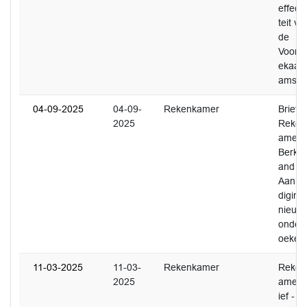
effecti
teit va
de
Voorm
ekaart
ams
04-09-2025
04-09-
Rekenkamer
Brief
2025
Reken
amer
Berkel
and -
Aanko
diging
nieuw
onder
oeken
11-03-2025
11-03-
Rekenkamer
Reken
2025
amerb
ief -