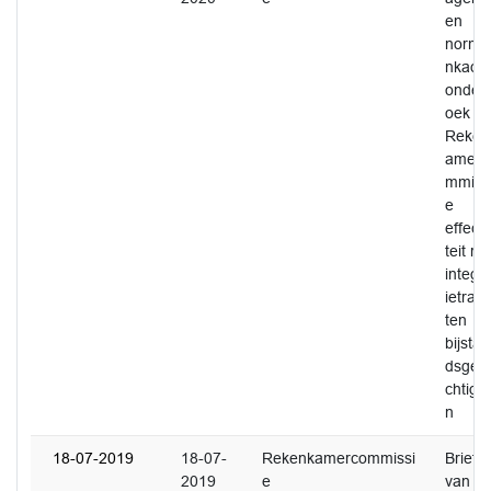
en
norme
nkade
onder
oek
Reken
amerc
mmiss
e
effecti
teit re-
integra
ietraje
ten
bijstan
dsger
chtigd
n
18-07-2019
18-07-
Rekenkamercommissi
Brief
2019
e
van