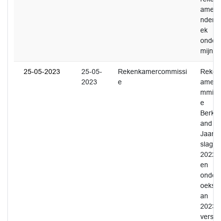
amero
nderz
ek
onder
mijnin
25-05-2023
25-05-
Rekenkamercommissi
Reken
2023
e
amerc
mmiss
e
Berkel
and -
Jaarve
slag
2022
en
onder
oekspl
an
2023
versie