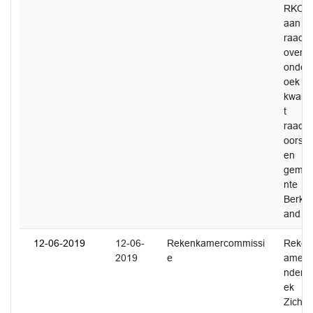
RKC
aan
raad
over
onder
oek
kwalite
t
raads
oorstel
en
geme
nte
Berkel
and
12-06-2019
12-06-
Rekenkamercommissi
Reken
2019
e
amero
nderz
ek
Zicht