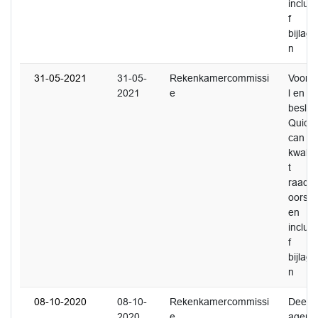
inclusi
f
bijlage
n
31-05-2021
31-05-
Rekenkamercommissi
Voorst
2021
e
l en
besluit
Quick
can
kwalite
t
raads
oorstel
en
inclusi
f
bijlage
n
08-10-2020
08-10-
Rekenkamercommissi
Deelvr
2020
e
agen