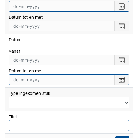
Selecte
een
Datum tot en met
datum
vanaf
Selecte
een
datum
Datum
tot
en
vanaf
met
Selecte
een
Datum tot en met
datum
vanaf
Selecte
een
datum
Type ingekomen stuk
tot
en
met
Titel