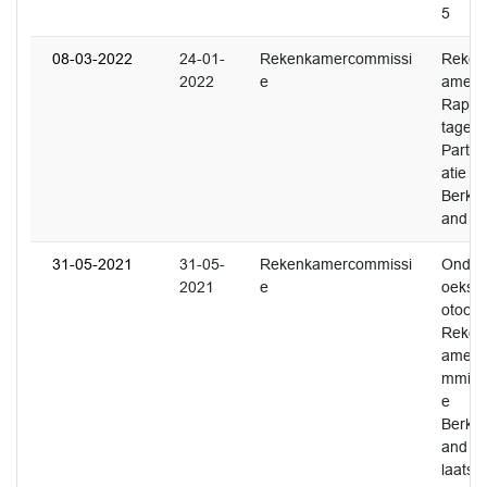
5
08-03-2022
24-01-
Rekenkamercommissi
Reken
2022
e
amer
Rappo
tage -
Partici
atie in
Berkel
and
31-05-2021
31-05-
Rekenkamercommissi
Onder
2021
e
oeksp
otocol
Reken
amerc
mmiss
e
Berkel
and -
laatste