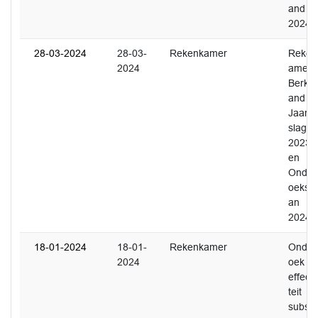
and
2024
28-03-2024
28-03-
Rekenkamer
Reken
2024
amer
Berkel
and
Jaarve
slag
2023
en
Onder
oekspl
an
2024
18-01-2024
18-01-
Rekenkamer
Onder
2024
oek
effecti
teit
subsid