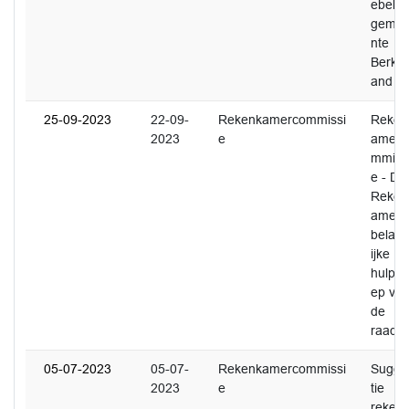
ebelei
geme
nte
Berkel
and
25-09-2023
22-09-
Rekenkamercommissi
Reken
2023
e
amerc
mmiss
e - De
Reken
amer
belang
ijke
hulptr
ep va
de
raad!
05-07-2023
05-07-
Rekenkamercommissi
Sugge
2023
e
tie
reken