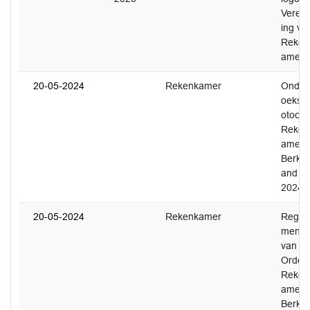
Vereni
ing va
Reken
amers
20-05-2024
Rekenkamer
Onder
oeksp
otocol
Reken
amer
Berkel
and
2024
20-05-2024
Rekenkamer
Regle
ment
van
Orde
Reken
amer
Berkel