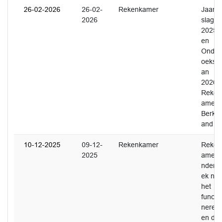
26-02-2026
26-02-
Rekenkamer
Jaarve
2026
slag
2025
en
Onder
oekspl
an
2026
Reken
amer
Berkel
and
10-12-2025
09-12-
Rekenkamer
Reken
2025
amero
nderz
ek naa
het
functio
neren
en de