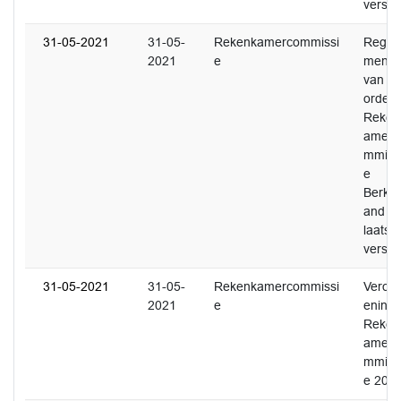
versie
31-05-2021
31-05-
Rekenkamercommissi
Regle
2021
e
ment
van
orde
Reken
amerc
mmiss
e
Berkel
and -
laatste
versie
31-05-2021
31-05-
Rekenkamercommissi
Verord
2021
e
ening
Reken
amerc
mmiss
e 201