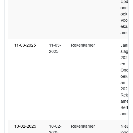
Updat
onder
oek
Voorm
ekaart
ams
11-03-2025
11-03-
Rekenkamer
Jaarve
2025
slag
2024
en
Onder
oekspl
an
2025
Reken
amer
Berkel
and
10-02-2025
10-02-
Rekenkamer
Nieuw
2025
logo