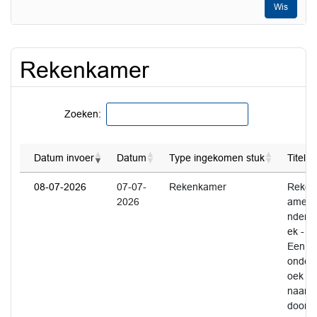
Wis
Rekenkamer
Zoeken:
Datum invoer
Datum
Type ingekomen stuk
Titel
08-07-2026
07-07-
Rekenkamer
Reken
2026
amero
nderz
ek -
Een
onder
oek
naar
doorw