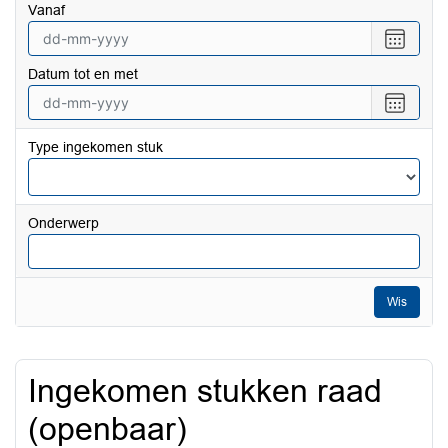
vanaf
Selecte
een
Datum tot en met
datum
vanaf
Selecte
een
datum
Type ingekomen stuk
tot
en
met
Onderwerp
Wis
Ingekomen stukken raad
(openbaar)