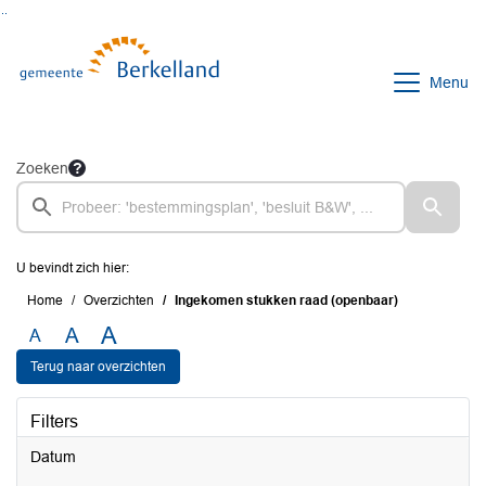
Ga naar de inhoud van deze pagina
Ga naar het zoeken
Ga naar het menu
Menu
Zoeken
U bevindt zich hier:
Home
Overzichten
Ingekomen stukken raad (openbaar)
A
A
A
Terug naar overzichten
Filters
Datum