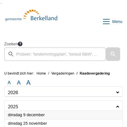
Ga naar de inhoud van deze pagina
Ga naar het zoeken
Ga naar het menu
Menu
Zoeken
U bevindt zich hier:
Home
Vergaderingen
Raadsvergadering
A
A
A
2026
2025
2025
dinsdag 9 december
2025
dinsdag 25 november