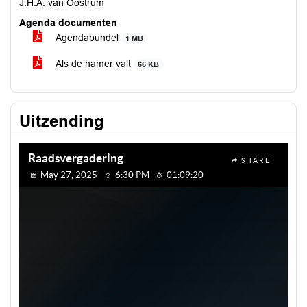
J.H.A. van Oostrum
Agenda documenten
Agendabundel
1 MB
Als de hamer valt
66 KB
Uitzending