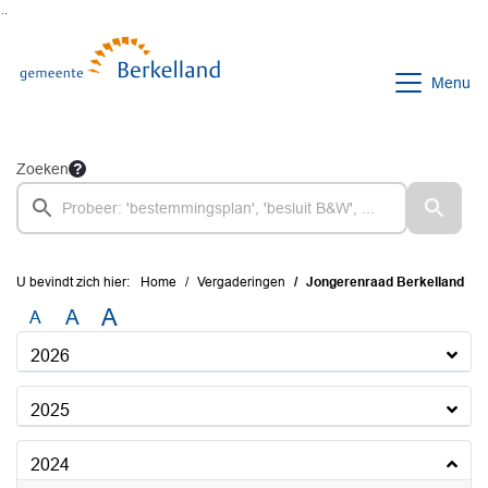
Ga naar de inhoud van deze pagina
Ga naar het zoeken
Ga naar het menu
Menu
Zoeken
U bevindt zich hier:
Home
Vergaderingen
Jongerenraad Berkelland
A
A
A
2026
2025
2024